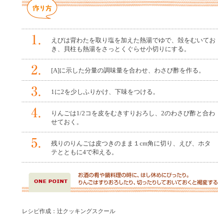
えびは背わたを取り塩を加えた熱湯でゆで、殻をむいてお
き、貝柱も熱湯をさっとくぐらせ小切りにする。
[A]に示した分量の調味量を合わせ、わさび酢を作る。
1に2を少しふりかけ、下味をつける。
りんごは1/2コを皮をむきすりおろし、2のわさび酢と合わ
せておく。
残りのりんごは皮つきのまま１cm角に切り、えび、ホタ
テとともに4で和える。
レシピ作成：辻クッキングスクール